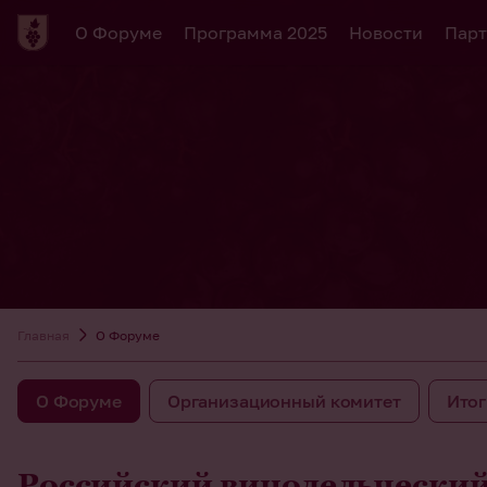
О Форуме
Программа 2025
Новости
Парт
Главная
О Форуме
О Форуме
Организационный комитет
Итог
Российский винодельчески