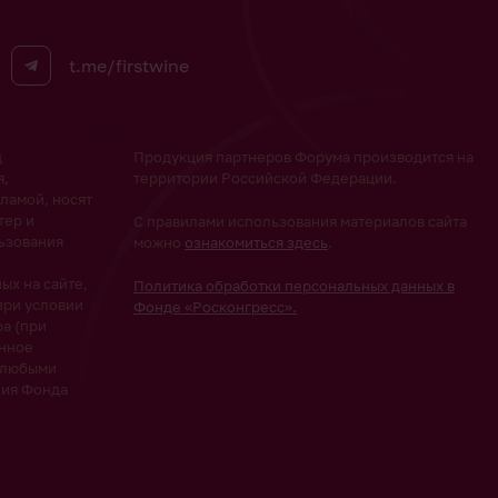
t.me/firstwine
ц
Продукция партнеров Форума производится на
я,
территории Российской Федерации.
ламой, носят
тер и
С правилами использования материалов сайта
ьзования
можно
ознакомиться здесь
.
х на сайте,
Политика обработки персональных данных в
при условии
Фонде «Росконгресс».
а (при
анное
 любыми
ния Фонда