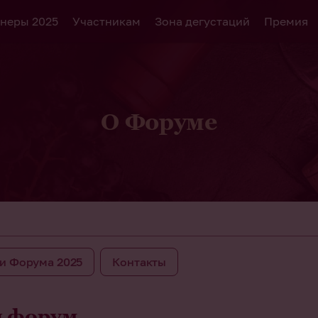
неры 2025
Участникам
Зона дегустаций
Премия
О Форуме
и Форума 2025
Контакты
й форум