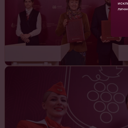
искл
личн