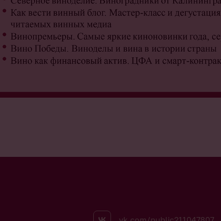
vk.com/public211047807