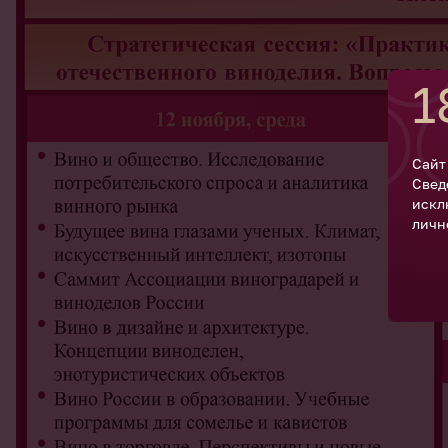
1
Сайт
Свед
искл
личн