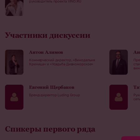
руководитель проекта VINO.RU
Участники дискуссии
Антон Алимов
Ан
Коммерческий директор, «Винодельня
Пре
Криница» и «Усадьба Дивноморское»
ста
вин
Евгений Щербаков
Та
Бренд-директор Luding Group
Рук
сет
Спикеры первого ряда