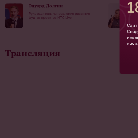
1
Эдуард Долгин
Св
Руководитель направления развития
Шеф
фудтех проектов МТС Live
Сайт
Свед
искл
личн
Трансляция