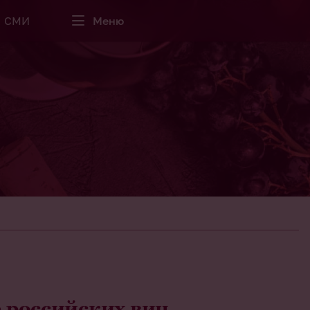
СМИ
Меню
е российских вин