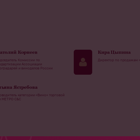
атолий Корнеев
Кира Цыпина
дседатель Комиссии по
Директор по продажам 
ндартизации Ассоциации
оградарей и виноделов России
тьяна Ястребова
оводитель категории «Вино» торговой
и МЕТРО C&C