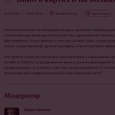
12.11.2025
14:00–15:30
Банкетный зал
Трансляция
Российские вина на сегодняшний день занимают наибольшую 
отечественные вина высокого качества одинаково интересны
две полярных точки зрения о том, как должен быть структури
полки супермаркетов, другие виноделы и виноторговцы увере
Кто прав в споре ретейлеров и рестораторов о механизмах п
ретейл и HoReCa в продвижении вина в рамках фестивалей и 
супермаркетах, и в связи с чем они не отказываются от мно
этикеткой для каждой розничной и ресторанной сети?
Модератор
Дарья Орлова