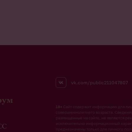
vk.com/public211047807
рум
18+
Сайт содержит информацию для ли
совершеннолетнего возраста. Сведени
размещенные на сайте, не являются рек
исключительно информационный харак
предназначены только для личного пол