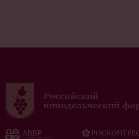
Российский
винодельческий фо