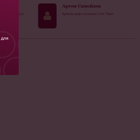
Артем Самойлов
кта Oleg Repin
Бренд-шеф-сомелье Folk Team
 для