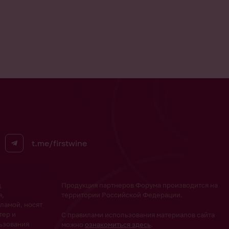
t.me/firstwine
ц
Продукция партнеров Форума производится на
я,
территории Российской Федерации.
ламой, носят
тер и
С правилами использования материалов сайта
ьзования
можно
ознакомиться здесь
.