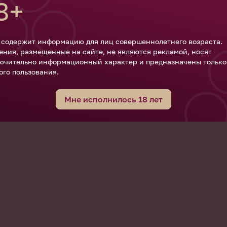
8+
етлана Ломсадзе
Олег Репин
-сомелье Группы «Абрау-Дюрсо»
Винодел, создатель прое
 содержит информацию для лиц совершеннолетнего возраста.
ения, размещенные на сайте, не являются рекламой, носят
ючительно информационный характер и предназначены только
ого пользования.
Мне исполнилось 18 лет