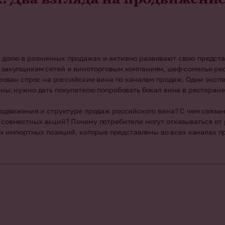
долю в розничных продажах и активно развивают свою представ
 закупщикам сетей и виноторговым компаниям, шеф-сомелье ре
рован спрос на российские вина по каналам продаж. Одни экспе
ны: нужно дать покупателю попробовать бокал вина в ресторане
родвижения и структуре продаж российского вина? С чем связа
совместных акций? Почему потребители могут отказываться от р
гих импортных позиций, которые представлены во всех каналах 