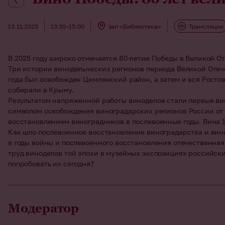
13.11.2025
13:30–15:00
зал «Библиотека»
Трансляция
В 2025 году широко отмечается 80-летие Победы в Великой От
Три истории винодельческих регионов периода Великой Отеч
года был освобожден Цимлянский район, а затем и вся Росто
собирали в Крыму.
Результатом напряженной работы виноделов стали первые вин
символом освобождения виноградарских регионов России от 
восстановлением виноградников в послевоенные годы. Вина 19
Как шло послевоенное восстановление виноградарства и вин
в годы войны и послевоенного восстановления отечественна
труд виноделов той эпохи в музейных экспозициях российск
попробовать их сегодня?
Модератор