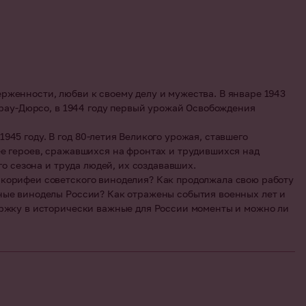
рженности, любви к своему делу и мужества. В январе 1943
брау-Дюрсо, в 1944 году первый урожай Освобождения
45 году. В год 80-летия Великого урожая, ставшего
ее героев, сражавшихся на фронтах и трудившихся над
о сезона и труда людей, их создававших.
 корифеи советского виноделия? Как продолжала свою работу
ные виноделы России? Как отражены события военных лет и
ержку в исторически важные для России моменты и можно ли