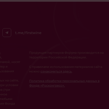
t.me/firstwine
ц
Продукция партнеров Форума производится на
я,
территории Российской Федерации.
ламой, носят
тер и
С правилами использования материалов сайта
ьзования
можно
ознакомиться здесь
.
х на сайте,
Политика обработки персональных данных в
при условии
Фонде «Росконгресс».
а (при
анное
 любыми
ния Фонда