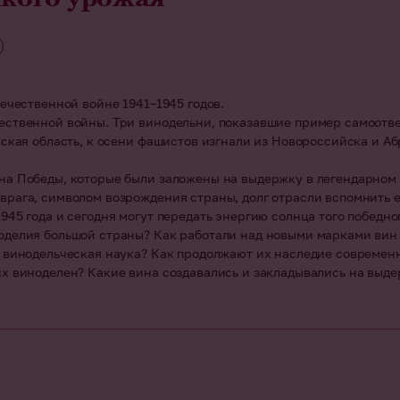
ечественной войне 1941–1945 годов.
ественной войны. Три винодельни, показавшие пример самоотве
вская область, к осени фашистов изгнали из Новороссийска и А
а Победы, которые были заложены на выдержку в легендарном 19
врага, символом возрождения страны, долг отрасли вспомнить 
45 года и сегодня могут передать энергию солнца того победног
оделия большой страны? Как работали над новыми марками вин
я винодельческая наука? Как продолжают их наследие современ
их виноделен? Какие вина создавались и закладывались на выд