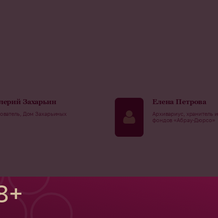
лерий Захарьин
Елена Петрова
ователь, Дом Захарьиных
Архивариус, хранитель 
фондов «Абрау-Дюрсо»
8+