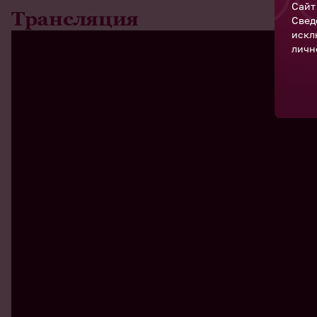
Сайт
Трансляция
Свед
искл
личн