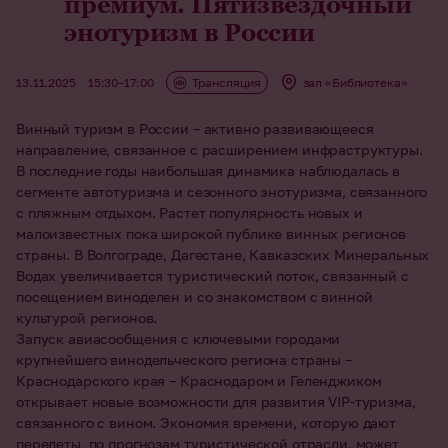
премиум. Пятизвездочный
энотуризм в России
13.11.2025
15:30–17:00
Трансляция
зал «Библиотека»
Винный туризм в России – активно развивающееся
направление, связанное с расширением инфраструктуры.
В последние годы наибольшая динамика наблюдалась в
сегменте автотуризма и сезонного энотуризма, связанного
с пляжным отдыхом. Растет популярность новых и
малоизвестных пока широкой публике винных регионов
страны. В Волгограде, Дагестане, Кавказских Минеральных
Водах увеличивается туристический поток, связанный с
посещением виноделен и со знакомством с винной
культурой регионов.
Запуск авиасообщения с ключевыми городами
крупнейшего винодельческого региона страны –
Краснодарского края – Краснодаром и Геленджиком
открывает новые возможности для развития VIP-туризма,
связанного с вином. Экономия времени, которую дают
перелеты, по прогнозам туристической отрасли, может