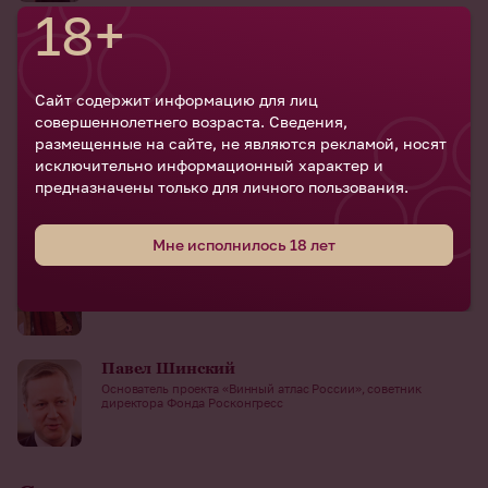
18+
Максим Коваленко
Заместитель директора центра развития финансовых
технологий, АО "Россельхозбанк"
Сайт содержит информацию для лиц
совершеннолетнего возраста. Сведения,
размещенные на сайте, не являются рекламой, носят
Мария Литовко
исключительно информационный характер и
Заместитель губернатора Севастополя
предназначены только для личного пользования.
Мне исполнилось 18 лет
Анастасия Шамрицкая
Заместитель генерального директора по маркетингу ОАО
«АПФ Фанагория»
Павел Шинский
Основатель проекта «Винный атлас России», советник
директора Фонда Росконгресс