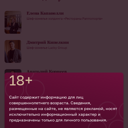
Елена Капанелли
Шеф-сомелье холдинга «Рестораны Раппопорта»
Дмитрий Кипелкин
Шеф-сомелье Lucky Group
Анатолий Корнеев
18+
Председатель Комиссии по стандартизации Ассоциации
виноградарей и виноделов России
Сайт содержит информацию для лиц
Елена Лебедева
совершеннолетнего возраста. Сведения,
Руководитель направления Wine&Spirits ресторанной группы
размещенные на сайте, не являются рекламой, носят
Владимира Перельмана
исключительно информационный характер и
предназначены только для личного пользования.