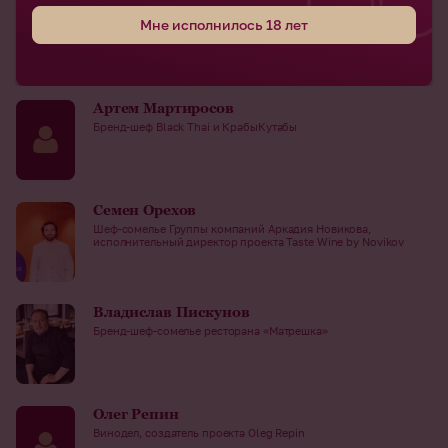
Влада Лесниченко
Мне исполнилось 18 лет
Сомелье, автор винных карт, автор телеграм-канала «Пьяный
понедельник»
Артем Мартиросов
Бренд-шеф Black Thai и КрабыКутабы
Семен Орехов
Шеф-сомелье Группы компаний Аркадия Новикова,
исполнительный директор проекта Taste Wine by Novikov
Владислав Пискунов
Бренд-шеф-сомелье ресторана «Матрешка»
Олег Репин
Винодел, создатель проекта Oleg Repin