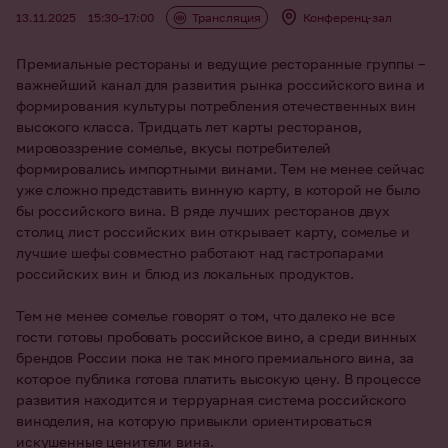
13.11.2025
15:30–17:00
Трансляция
Конференц-зал
Премиальные рестораны и ведущие ресторанные группы –
важнейший канал для развития рынка российского вина и
формирования культуры потребления отечественных вин
высокого класса. Тридцать лет карты ресторанов,
мировоззрение сомелье, вкусы потребителей
формировались импортными винами. Тем не менее сейчас
уже сложно представить винную карту, в которой не было
бы российского вина. В ряде лучших ресторанов двух
столиц лист российских вин открывает карту, сомелье и
лучшие шефы совместно работают над гастропарами
российских вин и блюд из локальных продуктов.
Тем не менее сомелье говорят о том, что далеко не все
гости готовы пробовать российское вино, а среди винных
брендов России пока не так много премиального вина, за
которое публика готова платить высокую цену. В процессе
развития находится и терруарная система российского
виноделия, на которую привыкли ориентироваться
искушенные ценители вина.