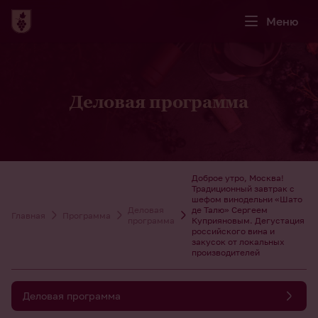
Меню
Деловая программа
Доброе утро, Москва!
Традиционный завтрак с
шефом винодельни «Шато
Деловая
де Талю» Сергеем
Главная
Программа
программа
Куприяновым. Дегустация
российского вина и
закусок от локальных
производителей
Деловая программа