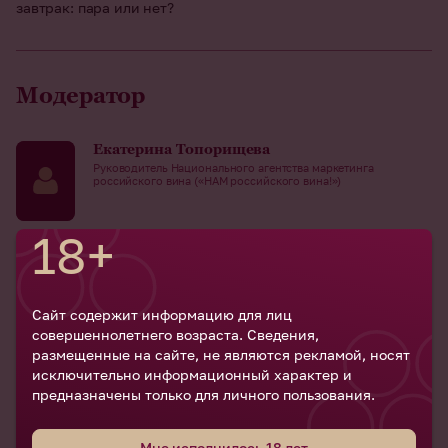
завтрак: пара или нет?
Модератор
Екатерина Топорищева
Руководитель Национального агентства маркетинга
российского вина («НАМ российского вина!»)
18+
Выступающие
Сайт содержит информацию для лиц
Сергей Куприянов
совершеннолетнего возраста. Сведения,
шеф-повар ресторана «Шато де Талю»
размещенные на сайте, не являются рекламой, носят
исключительно информационный характер и
предназначены только для личного пользования.
Денис Руденко
Независимый винный эксперт, создатель канала «Винный
Мне исполнилось 18 лет