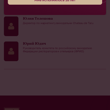
телеграф»
Юлия Телешова
Директор по маркетингу винодельни Chateau de Talu
Юрий Юдич
Руководитель комитета по российскому виноделию
Федерации рестораторов и отельеров (ФРИО)