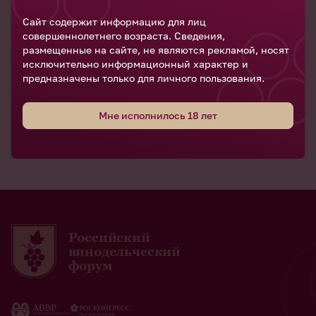
Сайт содержит информацию для лиц
совершеннолетнего возраста. Сведения,
Ксения Куратова
размещенные на сайте, не являются рекламой, носят
Директор по маркетингу винодельни Mons Albus
исключительно информационный характер и
предназначены только для личного пользования.
Мне исполнилось 18 лет
Российский
винодельческий
форум