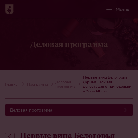
Меню
Деловая программа
Первые вина Белогорья
Деловая
(Крым). Лекция-
Главная
Программа
программа
дегустация от винодельни
«Mons Albus»
Деловая программа
Первые вина Белогорья