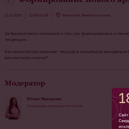
12.11.2025
12:00–12:45
Винология. Винная гостиная
За бокалом вина поговорим о том, как формировалась и менял
тенденции.
Как архитектура отражает терруар и концепцию винодельни? 
вин высокого класса?
Модератор
1
Юлия Макарова
Телеведущая, телеканал «Россия 24»
Сайт
Свед
искл