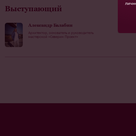
личн
Выступающий
Александр Балабин
Архитектор, основатель и руководитель
мастерской «Северин Проект»