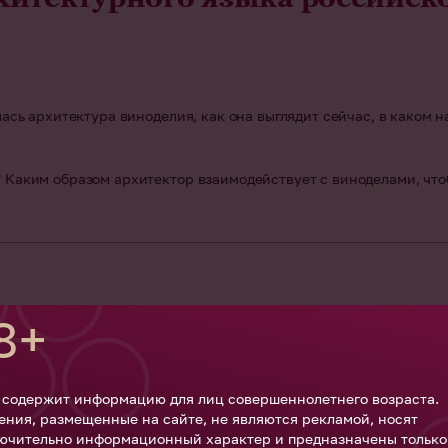
ась архитектура виноделия, как она выглядит сейчас, в каком 
Каким образом архитектор взаимодействует с виноделами, чтоб
8+
 содержит информацию для лиц совершеннолетнего возраста.
ения, размещенные на сайте, не являются рекламой, носят
ючительно информационный характер и предназначены только