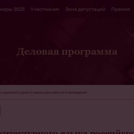
неры 2025
Участникам
Зона дегустаций
Премия
Деловая программа
о архитектурного языка российского виноделия
хитектурного языка российск