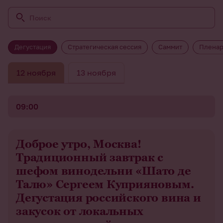
Дегустация
Стратегическая сессия
Саммит
Пленар
12 ноября
13 ноября
09:00
Доброе утро, Москва!
Традиционный завтрак с
шефом винодельни «Шато де
Талю» Сергеем Куприяновым.
Дегустация российского вина и
закусок от локальных