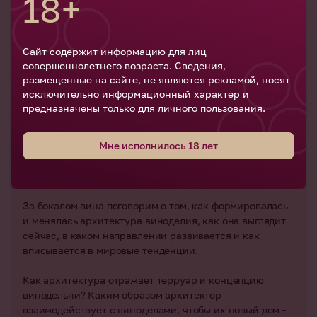
18+
12:00
Сайт содержит информацию для лиц
совершеннолетнего возраста. Сведения,
размещенные на сайте, не являются рекламой, носят
Формирование нового
исключительно информационный характер и
архитектурного языка
предназначены только для личного пользования.
российского виноделия
Мне исполнилось 18 лет
12:00–12:45
Винология. Винная гостиная
Дегустация
За бокалом вина поговорим о том, как формировалась
и менялась архитектура виноделия, как она выглядит
сейчас, в каком направлении развивается и как
вписывается в мировые тенденции.
Как архитектура отражает терруар и концепцию
винодельни? Каким образом архитектор
взаимодействует с виноделами, чтобы их новый дом -