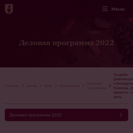
Меню
Деловая программа 2022
Усадьба
Дивноморс
Деловая
и Винодел
Главная
Архив
2022
Программа
программа
Криница. 
проекта – 
цель.
Деловая программа 2022