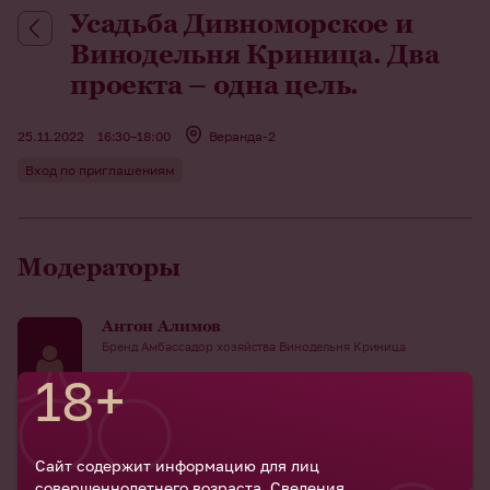
Усадьба Дивноморское и
Винодельня Криница. Два
проекта – одна цель.
25.11.2022
16:30–18:00
Веранда-2
Вход по приглашениям
Модераторы
Антон Алимов
Бренд Амбассадор хозяйства Винодельня Криница
18+
Маттео Колетти
Главный Энолог Усадьбы Дивноморское
Сайт содержит информацию для лиц
совершеннолетнего возраста. Сведения,