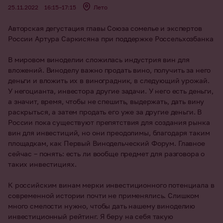
25.11.2022
16:15–17:15
Лето
Авторская дегустация главы Союза сомелье и экспертов
России Артура Саркисяна при поддержке Россельхозбанка
В мировом виноделии сложилась индустрия вин для
вложений. Виноделу важно продать вино, получить за него
деньги и вложить их в виноградник, в следующий урожай.
У негоцианта, инвестора другие задачи. У него есть деньги,
а значит, время, чтобы не спешить, выдержать, дать вину
раскрыться, а затем продать его уже за другие деньги. В
России пока существуют препятствия для создания рынка
вин для инвестиций, но они преодолимы, благодаря таким
площадкам, как Первый Винодельческий Форум. Главное
сейчас – понять: есть ли вообще предмет для разговора о
таких инвестициях.
К российским винам мерки инвестиционного потенциала в
современной истории почти не применялись. Слишком
много смелости нужно, чтобы дать нашему виноделию
инвестиционный рейтинг. Я беру на себя такую