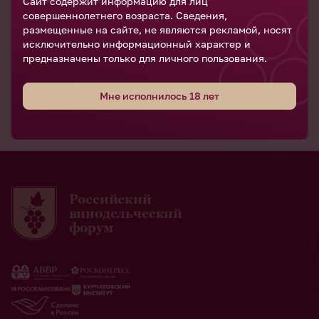
Сайт содержит информацию для лиц
Борис Листов
— Председатель Правления, член
совершеннолетнего возраста. Сведения,
Наблюдательного совета АО «Россельхозбанк»
размещенные на сайте, не являются рекламой, носят
исключительно информационный характер и
предназначены только для личного пользования.
Мне исполнилось 18 лет
Российский
винодельческий
форум