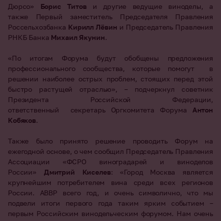
Дюрсо»
Борис Титов
и другие ведущие виноделы, а
также Первый заместитель Председателя Правления
Россельхозбанка
Кирилл Лёвин
и Председатель Правления
РНКБ Банка
Михаил Якунин
.
«По итогам Форума будут обобщены предложения
профессионального сообщества, которые помогут в
решении наиболее острых проблем, стоящих перед этой
быстро растущей отраслью», – подчеркнул советник
Президента Российской Федерации,
ответственный секретарь Оргкомитета Форума
Антон
Кобяков
.
Также было принято решение проводить Форум на
ежегодной основе, о чем сообщил Председатель Правления
Ассоциации «ФСРО виноградарей и виноделов
России»
Дмитрий Киселев
: «Город Москва является
крупнейшим потребителем вина среди всех регионов
России. АВВР всего год, и очень символично, что мы
подвели итоги первого года таким ярким событием –
первым Российским винодельческим форумом. Нам очень