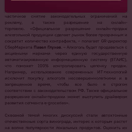
По мнению участников Форума, важными стимулами для
отрасли могут стать развитие энотуризма, хотя бы
частичное снятие законодательных ограничений на
рекламу, а также разрешение на онлайн-
торговлю.
«
Официальное разрешение онлайн-продаж
алкогольной продукции сделает рынок более прозрачным и
сократит количество контрафакта, – полагает GR-директор
СберМаркета
Павел Глухов
. – Алкоголь будет продаваться с
акцизными марками через единую государственную
автоматизированную информационную систему (ЕГАИС),
что поможет 100% контролировать цепочку продаж.
Например, использование современных ИТ-технологий
исключит покупку алкоголя несовершеннолетними и в
запрещенное время, чтобы все было в строгом
соответствии с законодательством РФ. Также официальное
разрешение онлайн-продажи может выступить драйвером
развития сегмента
e-groceries
»
.
Сквозной темой многих дискуссий стали автохтонные
отечественные сорта винограда, интерес к которым растет
на волне популярности локальных продуктов. Оценить их