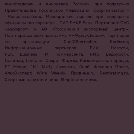
виноградарей и виноделов России» при поддержке
Правительства Российской Федерации. Соорганизатор –
Россельхозбанк. Мероприятие прошло при поддержке
официального партнера – ПАО РНКБ Банк. Партнеров: ПАО
«Аэрофлот» и АО «Российский экспортный центр».
Партнера деловой программы – «Абрау-Дюрсо», Партнеров
по организации: Chef&Sommelier,
Radisson
;
Информационных партнеров: РИА Новости,
РБК,
Business
FM
, Коммерсантъ,
RMG
, Ведомости,
Газета.
ru
,
Lenta
.
ru
, Секрет Фирмы, Комсомольская правда,
РГ Медиа, 1
MI
, МИЦ Известия, Сноб, Федерал Пресс,
АлкоЭксперт,
Wine
Weekly
, Провина.
ru
.
Restorating
.
ru
,
Спиртные напитки и пиво,
Simple
wine
news
.