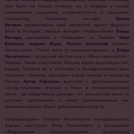
Они были не только полезны, но и создали у гостей
мероприятия ощущение сопричастности к закрытому
сообществу. Например, винодел
Ирина
Богович
презентовала свой авторский проект Bogovich
Wine & Vineyard; главный винодел «Кубань-Вино»
Ванда
Ботнарь
рассказала о «Саперави» на Тамани;
Илья
Волошин
,
Андрюс Юцис
,
Рустам Акиниязов
провели
мастер-класс «Тихие вина от микровиноделен»; а
Влада
Лесниченко
– авторский мастер-класс «Вино начинается с
бокала». Также участников Форума ждали дегустации Гай-
Кодзор, Domaine de la Vivandière и Винодельческого дома
«Бюрнье». Наконец, президент Союза сомелье и экспертов
России
Артур Саркисян
выступил с дегустационными
мастер-классами «Россия и Мир» и «Инвестиционное
вино», где убедительно доказал, что российское вино не
уступает зарубежному и может рассматриваться как
привлекательный объект для вложения средств.
Организаторами Первого Российского винодельческого
форума выступили Фонд Росконгресс и ассоциация
«Федеральная саморегулируемая организация