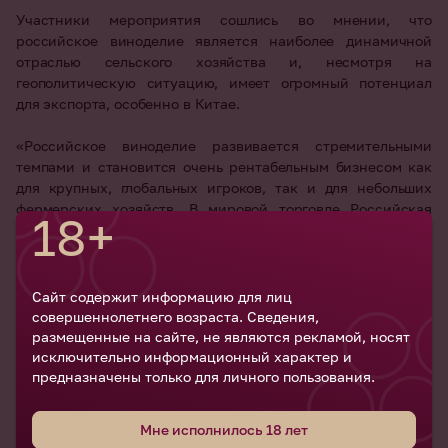
Участники мероприятия сошлись во мнении, что
российское виноделие является наиболее динамичной
отраслью сельского хозяйства и, несмотря на
геополитическую ситуацию, имеет огромный потенциал
для экспорта, особенно в Китае.
«Российское виноделие развивается стремительными
темпами и становится очень рентабельным бизнесом как
для крупных, глобальных игроков, так и для небольших
фермерских хозяйств. В мировой торговле Российская
18+
Федерация выступает в основном покупателем вина.
Российские виноделы находятся в самом начале пути на
мировой рынок, и мы надеемся, что они смогут нарастить
производство и обеспечить потребности внутреннего
Сайт содержит информацию для лиц
рынка, а также не потерять с трудом завоеванные ниши на
совершеннолетнего возраста. Сведения,
внешних рынках. И Российский экспортный центр может
размещенные на сайте, не являются рекламой, носят
стать надежным партнером для производителей и
исключительно информационный характер и
предназначены только для личного пользования.
экспортеров российских вин», – отметила генеральный
директор Российского экспортного центра (Группа
ВЭБ.РФ)
Вероника Никишина
.
Мне исполнилось 18 лет