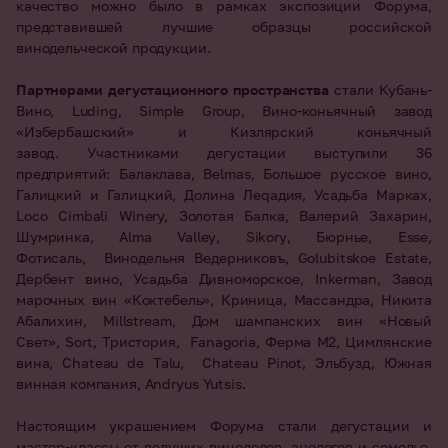
качество можно было в рамках экспозиции Форума,
представившей лучшие образцы российской
винодельческой продукции.
Партнерами дегустационного пространства
стали Кубань-
Вино,
Luding
, Simple Group, Вино-коньячный завод
«Избербашский» и Кизлярский коньячный
завод. Участниками дегустации выступили 36
предприятий: Балаклава,
Belmas
, Большое русское вино,
Галицкий и Галицкий, Долина Ле
q
адия, Усадьба Марках,
Loco Cimbali Winery, Золотая Балка, Валерий Захарин,
Шумринка,
Alma
Valley
,
Sikory
, Бюрнье,
Esse
,
Фотисаль, Винодельня Ведерниковъ,
Golubitskoe
Estate
,
Дербент вино, Усадьба Дивноморское,
Inkerman
, Завод
марочных вин «Коктебель», Криница, Массандра, Никита
Абалихин,
Millstream
, Дом шампанских вин «Новый
Свет»,
Sort
, Тристория,
Fanagoria
, Ферма М2, Цимлянские
вина,
Chateau
de
Talu
,
Chateau
Pinot
, Эльбузд, Южная
винная компания, Andryus Yutsis.
Настоящим украшением Форума стали дегустации и
мастер-классы от ведущих виноделов, энологов и сомелье.