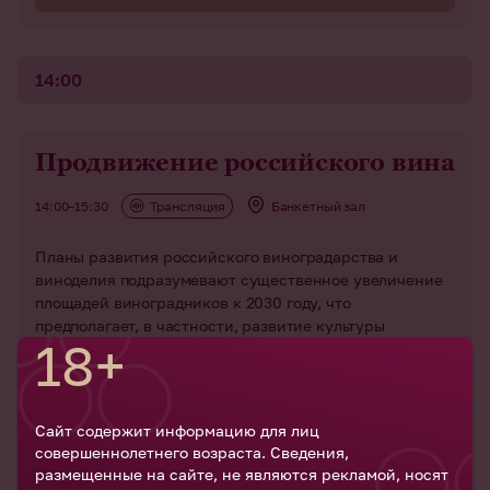
14:00
Продвижение российского вина
14:00–15:30
Трансляция
Банкетный зал
Планы развития российского виноградарства и
виноделия подразумевают существенное увеличение
площадей виноградников к 2030 году, что
предполагает, в частности, развитие культуры
18+
потребления и популярности продукции
виноградарства, продвижение на внутреннем и
внешнем рынках. Важность продвижения российского
вина, продукции отечественного виноградарства
Сайт содержит информацию для лиц
закреплена в статье 40 основного отраслевого закона
совершеннолетнего возраста. Сведения,
«О виноградарстве и виноделии». В этой статье
размещенные на сайте, не являются рекламой, носят
закона, в частности, говорится о государственной