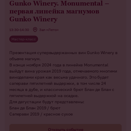
Gunko Winery. Monumental –
первая линейка магнумов
Gunko Winery
13:30–14:30
Зал «Лето»
Мастер-класс
Презентация супервыдержанных вин Gunko Winery в
объеме магнум.
В конце ноября 2024 года в линейке Monumental
выйдут вина урожая 2019 года, отмечаемого многими
виноделами края как весьма удачного. Это будет
саперави пятилетней выдержки, в том числе 24
месяца в дубе, и классический брют Блан де Блан с
пятилетней выдержкой на осадке.
Для дегустации будут представлены:
Блан де Блан 2019 / брют
Саперави 2019 / красное сухое
Открыть событие