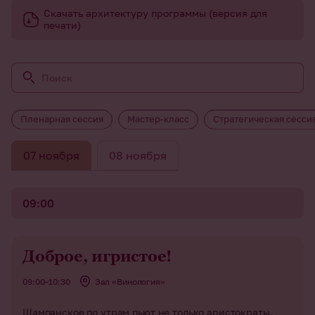
Скачать архитектуру программы (версия для
печати)
Пленарная сессия
Мастер-класс
Стратегическая сесси
07 ноября
08 ноября
09:00
Доброе, игристое!
09:00–10:30
Зал «Винология»
Шампанское по утрам пьют не только аристократы.