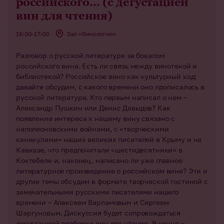
российского… (с дегустацией
вин для чтения)
16:00–17:00
Зал «Винология»
Разговор о русской литературе за бокалом
российского вина. Есть ли связь между винотекой и
библиотекой? Российское вино как культурный код:
давайте обсудим, с какого времени оно прописалось в
русской литературе. Кто первым написал о нем –
Александр Пушкин или Денис Давыдов? Как
появление интереса к нашему вину связано с
наполеоновскими войнами, с «творческими
каникулами» наших великих писателей в Крыму и на
Кавказе, что предпочитали «шестидесятники» в
Коктебеле и, наконец, написано ли уже главное
литературное произведение о российском вине? Эти и
другие темы обсудим в формате творческой гостиной с
замечательными русскими писателями нашего
времени – Алексеем Варламовым и Сергеем
Шаргуновым. Дискуссия будет сопровождаться
дегустацией подборки вин для чтения. В конце –