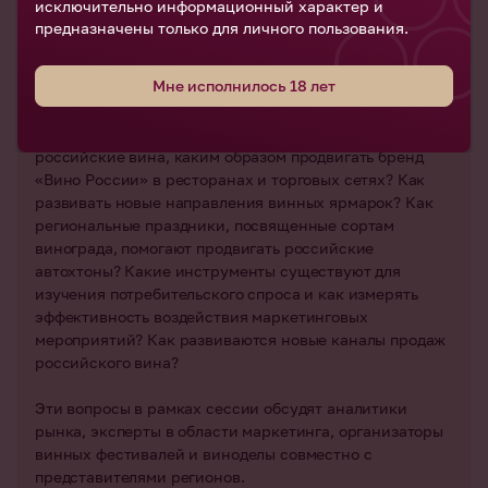
исключительно информационный характер и
поддержке продвижения винодельческой продукции
предназначены только для личного пользования.
на внутренний потребительский рынок.
Мне исполнилось 18 лет
Какие меры по продвижению российского вина уже
сегодня принимаются государством и участниками
рынка? Как обеспечить соответствующий спрос на
российские вина, каким образом продвигать бренд
«Вино России» в ресторанах и торговых сетях? Как
развивать новые направления винных ярмарок? Как
региональные праздники, посвященные сортам
винограда, помогают продвигать российские
автохтоны? Какие инструменты существуют для
изучения потребительского спроса и как измерять
эффективность воздействия маркетинговых
мероприятий? Как развиваются новые каналы продаж
российского вина?
Эти вопросы в рамках сессии обсудят аналитики
рынка, эксперты в области маркетинга, организаторы
винных фестивалей и виноделы совместно с
представителями регионов.