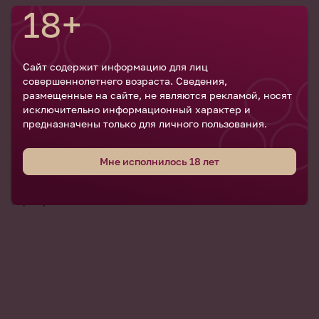
18+
Председатель Правления Ассоциации виноградарей и
виноделов России Дмитрий Киселев
Член Правления, Первый заместитель Председателя
Сайт содержит информацию для лиц
Правления АО «Россельхозбанк» Ирина Жачкина
совершеннолетнего возраста. Сведения,
размещенные на сайте, не являются рекламой, носят
Глава Союза сомелье и экспертов России Артур Саркисян
исключительно информационный характер и
предназначены только для личного пользования.
Полные результаты исследования в категориях белых,
красных и игристых вин будут представлены в декабре
Мне исполнилось 18 лет
2024 года. Ценовой диапазон закупки в этом году не был
ограничен по цене, также как и не было ограничений по
тиражу.