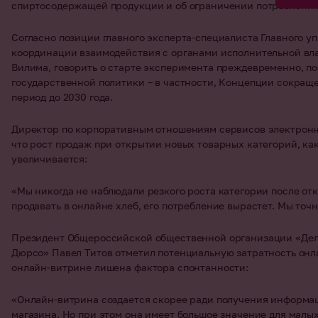
спиртосодержащей продукции и об ограничении потребления 
Согласно позиции главного эксперта-специалиста Главного у
координации взаимодействия с органами исполнительной вл
Вилима, говорить о старте эксперимента преждевременно, п
государственной политики – в частности, Концепции сокращ
период до 2030 года.
Директор по корпоративным отношениям сервисов электрон
что рост продаж при открытии новых товарных категорий, как
увеличивается:
«Мы никогда не наблюдали резкого роста категории после отк
продавать в онлайне хлеб, его потребление вырастет. Мы точн
Президент Общероссийской общественной организации «Делов
Дюрсо» Павел Титов отметил потенциальную затратность онла
онлайн-витрине лишена фактора спонтанности:
«Онлайн-витрина создается скорее ради получения информац
магазина. Но при этом она имеет большое значение для малы