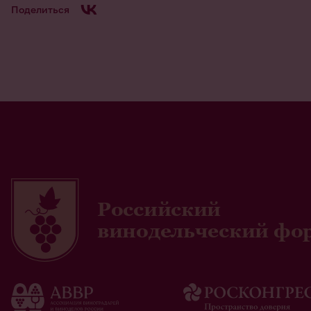
Поделиться
Российский
винодельческий фо