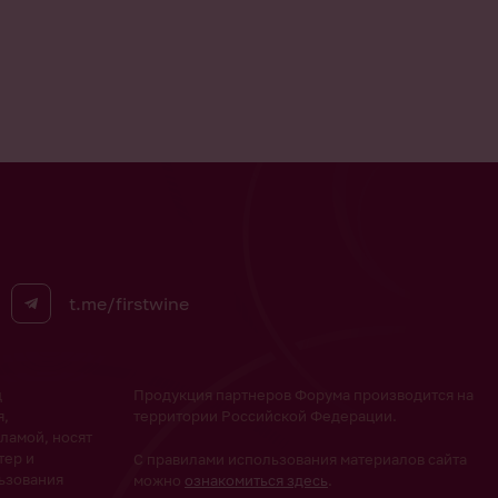
t.me/firstwine
ц
Продукция партнеров Форума производится на
я,
территории Российской Федерации.
ламой, носят
тер и
С правилами использования материалов сайта
ьзования
можно
ознакомиться здесь
.