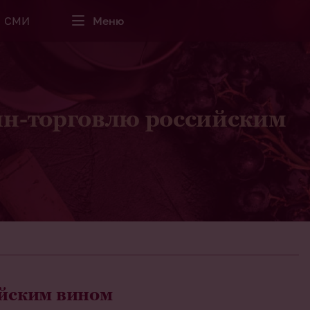
СМИ
Меню
йн-торговлю российским
ийским вином