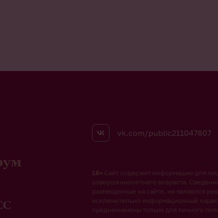
vk.com/public211047807
рум
18+
Сайт содержит информацию для ли
совершеннолетнего возраста. Сведени
размещенные на сайте, не являются рек
исключительно информационный харак
предназначены только для личного пол