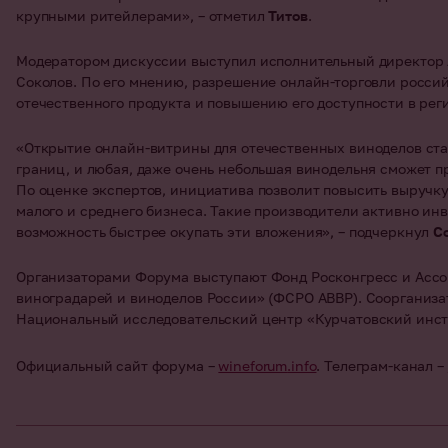
крупными ритейлерами», – отметил
Титов
.
Модератором дискуссии выступил исполнительный директор 
Соколов. По его мнению, разрешение онлайн-торговли росси
отечественного продукта и повышению его доступности в рег
«Открытие онлайн-витрины для отечественных виноделов ста
границ, и любая, даже очень небольшая винодельня сможет п
По оценке экспертов, инициатива позволит повысить выручку
малого и среднего бизнеса. Такие производители активно инв
возможность быстрее окупать эти вложения», – подчеркнул
С
Организаторами Форума выступают Фонд Росконгресс и Асс
виноградарей и виноделов России» (ФСРО АВВР). Соорганизат
Национальный исследовательский центр «Курчатовский инст
Официальный сайт форума –
wineforum
.
info
. Телеграм-канал –