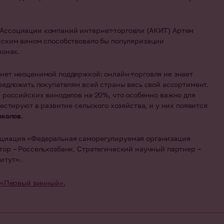
Ассоциации компаний интернет-торговли (АКИТ) Артем
йским вином способствовало бы популяризации
ионах.
нет неоценимой поддержкой: онлайн-торговля не знает
редложить покупателям всей страны весь свой ассортимент.
 российских виноделов на 20%, что особенно важно для
естируют в развитие сельского хозяйства, и у них появится
околов.
оциация «Федеральная саморегулируемая организация
ор – Россельхозбанк. Стратегический научный партнер –
итут».
«Первый винный».