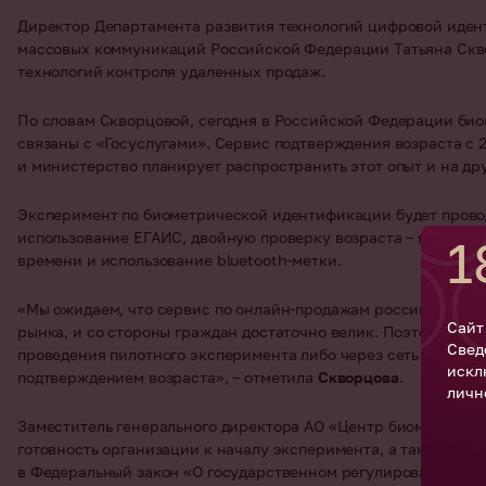
Директор Департамента развития технологий цифровой иден
массовых коммуникаций Российской Федерации Татьяна Скв
технологий контроля удаленных продаж.
По словам Скворцовой, сегодня в Российской Федерации био
связаны с «Госуслугами». Сервис подтверждения возраста с 
и министерство планирует распространить этот опыт и на дру
Эксперимент по биометрической идентификации будет провод
использование ЕГАИС, двойную проверку возраста – в момент 
1
времени и использование bluetooth-метки.
«Мы ожидаем, что сервис по онлайн-продажам российского ви
Сайт
рынка, и со стороны граждан достаточно велик. Поэтому, в 
Свед
проведения пилотного эксперимента либо через сеть Интерне
искл
подтверждением возраста», – отметила
Скворцова
.
личн
Заместитель генерального директора АО «Центр биометричес
готовность организации к началу эксперимента, а также по
в Федеральный закон «О государственном регулировании прои