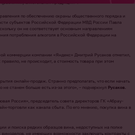
(распития) алкогольной продукции».
правления по обеспечению охраны общественного порядка и
асти субъектов Российской Федерации МВД России Павла
оскольку он не соответствует основным направлениям
ения потребления алкоголя в Российской Федерации на
ной коммерции компании «Яндекс» Дмитрий Русаков отметил,
 правило, не происходит, а стоимость товара при этом
рытия онлайн-продаж. Странно предполагать, что если начать
о не станем больше есть из-за этого», – подчеркнул
Русаков.
ая Россия», председатель совета директоров ГК «Абрау-
йн-торговли как канала сбыта. По его мнению, покупка вина в
ии и поиска редких образцов вина, недоступных на полке
х виноделов, не имеющих возможности заключать контракты с