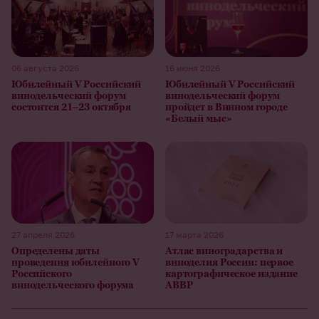
06 августа 2026
16 июня 2026
Юбилейный V Российский
Юбилейный V Российский
винодельческий форум
винодельческий форум
состоится 21–23 октября
пройдет в Винном городе
«Белый мыс»
27 апреля 2026
17 марта 2026
Определены даты
Атлас виноградарства и
проведения юбилейного V
виноделия России: первое
Российского
картографическое издание
винодельческого форума
АВВР