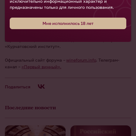
Банкетный.
исключительно информационный характер и
предназначены только для личного пользования.
Организаторами Форума выступают
Фонд Росконгресс и
Ассоциация «Федеральная саморегулируемая организация
Мне исполнилось 18 лет
виноградарей и виноделов России» (ФСРО АВВР).
Соорганизатор
– Россельхозбанк. Стратегический научный
партнер
– Национальный исследовательский центр
«Курчатовский институт».
Официальный сайт форума
–
wineforum
.
info
. Телеграм-
канал
–
«Первый винный».
Поделиться
Последние новости