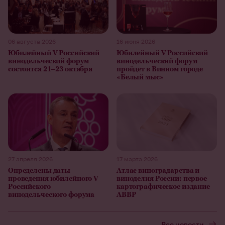
06 августа 2026
16 июня 2026
Юбилейный V Российский
Юбилейный V Российский
винодельческий форум
винодельческий форум
состоится 21–23 октября
пройдет в Винном городе
«Белый мыс»
27 апреля 2026
17 марта 2026
Определены даты
Атлас виноградарства и
проведения юбилейного V
виноделия России: первое
Российского
картографическое издание
винодельческого форума
АВВР
Все новости