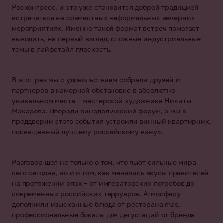
Росконгресс, и это уже становится доброй традицией
встречаться на совместных неформальных вечерних
мероприятиях. Именно такой формат встреч помогает
выводить, на первый взгляд, сложные индустриальные
темы в лайфстайл плоскость.
В этот раз мы с удовольствием собрали друзей и
партнеров в камерной обстановке в абсолютно
уникальном месте
–
мастерской художника Никиты
Макарова. Впереди винодельческий форум, а мы в
преддверии этого события
устроили винный квартирник,
посвященный лучшему российскому вину».
Разговор шел не только о том, что пьют сильные мира
сего сегодня, но и о том, как менялись вкусы правителей
на протяжении эпох – от императорских погребов до
современных российских терруаров. Атмосферу
дополнили изысканные блюда от ресторана
m
ás,
профессиональные бокалы для дегустаций от бренда