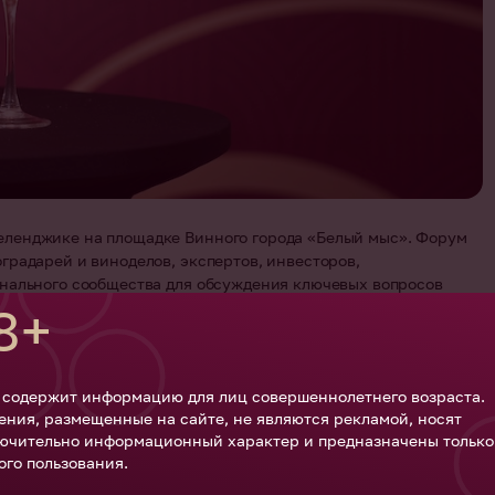
еленджике на площадке Винного города «Белый мыс». Форум
градарей и виноделов, экспертов, инвесторов,
онального сообщества для обсуждения ключевых вопросов
8+
виноделия и винного туризма. Винный город «Белый мыс»
ультуру, гастрономию, образование, науку и современные
 содержит информацию для лиц совершеннолетнего возраста.
ения, размещенные на сайте, не являются рекламой, носят
ючительно информационный характер и предназначены только
й площадкой для обсуждения вопросов развития
ого пользования.
то юбилейный форум пройдет в Винном городе „Белый мыс“ –