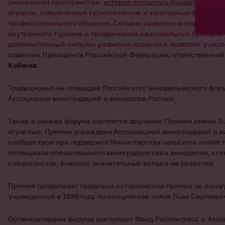
уникальном пространстве,
которое
открылось буквально на д
отрасли, современные туристические и культурные форматы,
профессионального общения. Сегодня развитие виноделия не
внутреннего туризма и продвижения национальных брендов. 
дополнительный импульс развитию отрасли и позволит участ
советник Президента Российской Федерации, ответственный
Кобяков
.
Традиционно на площадке Российского винодельческого фор
Ассоциации виноградарей и виноделов России.
Также в рамках форума состоится вручение Премии имени Л.
отраслью. Премия учреждена Ассоциацией виноградарей и в
сообществом при поддержке Министерства сельского хозяйс
потенциала отечественного виноградарства и виноделия, ст
специалистов, внесших значительный вклад в ее развитие.
Премия продолжает традиции исторической премии по виногр
учрежденной в 1899 году по инициативе князя Льва Сергееви
Организаторами форума выступают Фонд Росконгресс и Асс