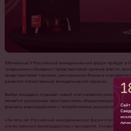
Юбилейный V Российский винодельческий форум пройдет в Г
традиционно объединит представителей органов власти, вино
представителей торговли, ресторанного бизнеса и професси
развития отечественной винодельческой отрасли.
1
Выбор площадки отражает новый этап развития российского 
является уникальным пространством, объединяющим винную к
Сайт
форматы взаимодействия с потребителями российского вина.
Свед
искл
«
За пять лет Российский винодельческий форум стал главно
личн
отечественного виноградарства и виноделия. Символично, ч