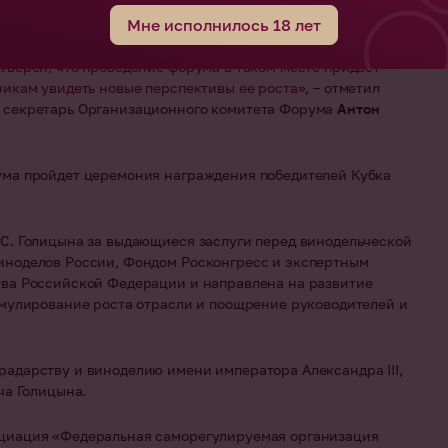
нях
и объединяет лучшие достижения российской винной
Мне исполнилось 18 лет
 образовательные инициативы и возможности для
возможно рассматривать отдельно от развития территорий,
Уверен, что проведение форума в таком месте придаст
никам увидеть новые перспективы ее роста
»,
– отметил
 секретарь Организационного комитета
Форума
Антон
ума пройдет церемония награждения победителей Кубка
С. Голицына за выдающиеся заслуги перед винодельческой
иноделов России, Фондом Росконгресс и экспертным
тва Российской Федерации и направлена на развитие
имулирование роста отрасли и поощрение руководителей и
адарству и виноделию имени императора Александра III,
ча Голицына.
оциация «Федеральная саморегулируемая организация